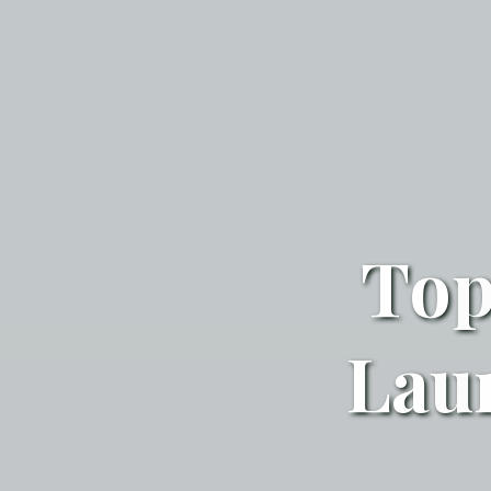
T
o
L
a
u