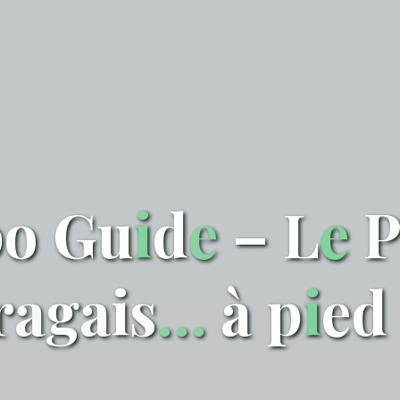
p
o
G
u
i
d
e
–
L
e
r
a
g
a
i
s
…
à
p
i
e
d