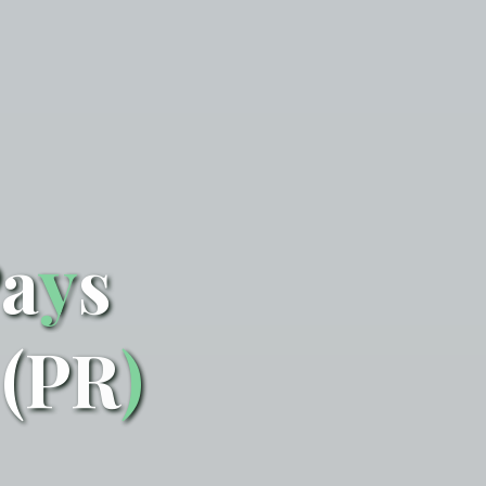
P
a
y
s
(
P
R
)